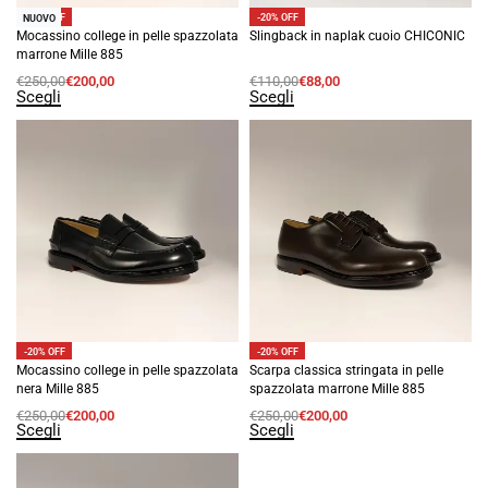
-20% OFF
-20% OFF
NUOVO
Mocassino college in pelle spazzolata
Slingback in naplak cuoio CHICONIC
marrone Mille 885
€
250,00
€
200,00
€
110,00
€
88,00
Scegli
Scegli
-20% OFF
-20% OFF
Mocassino college in pelle spazzolata
Scarpa classica stringata in pelle
nera Mille 885
spazzolata marrone Mille 885
€
250,00
€
200,00
€
250,00
€
200,00
Scegli
Scegli