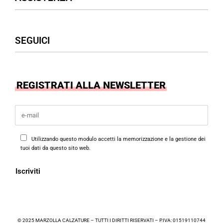
Donna
Uomo
Accessori
Assistenza Clienti
SEGUICI
Borse
Termini & Condizioni
Privacy Policy
Cookies Policy
Facebook
REGISTRATI ALLA NEWSLETTER
Instagram
Utilizzando questo modulo accetti la memorizzazione e la gestione dei
tuoi dati da questo sito web.
© 2025 MARZOLLA CALZATURE – TUTTI I DIRITTI RISERVATI – P.IVA: 01519110744