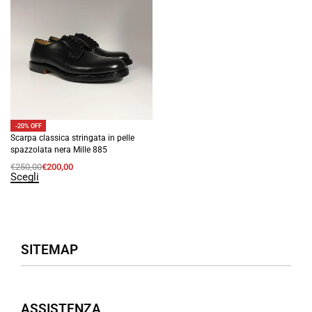
-20% OFF
Scarpa classica stringata in pelle
spazzolata nera Mille 885
€
250,00
€
200,00
Scegli
SITEMAP
Negozio
ASSISTENZA