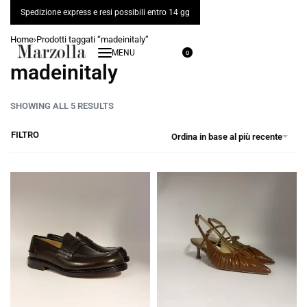
Spedizione express e resi possibili entro 14 gg
Home
›
Prodotti taggati “madeinitaly”
0
madeinitaly
SHOWING ALL 5 RESULTS
FILTRO
Ordina in base al più recente